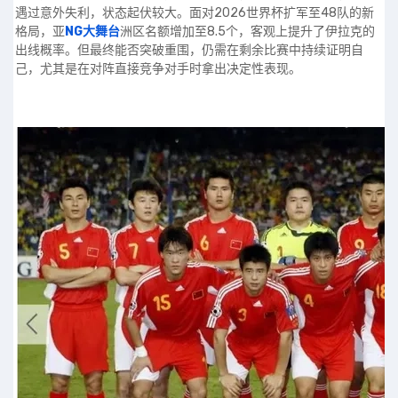
遇过意外失利，状态起伏较大。面对2026世界杯扩军至48队的新
格局，亚
NG大舞台
洲区名额增加至8.5个，客观上提升了伊拉克的
出线概率。但最终能否突破重围，仍需在剩余比赛中持续证明自
己，尤其是在对阵直接竞争对手时拿出决定性表现。