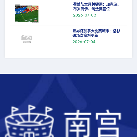
荷兰队本月关键词：加克波、
布罗贝伊、淘汰赛签位
2026-07-08
世界杯加拿大比赛城市：洛杉
矶场次资料更新
2026-07-04