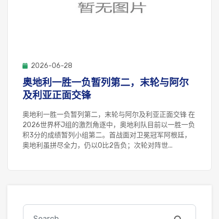
2026-06-28
奥地利一胜一负暂列第二，末轮与阿尔
及利亚正面交锋
奥地利一胜一负暂列第二，末轮与阿尔及利亚正面交锋 在
2026世界杯J组的激烈角逐中，奥地利队目前以一胜一负
积3分的成绩暂列小组第二。首战面对卫冕冠军阿根廷，
奥地利虽拼尽全力，仍以0比2告负；次轮对阵世...