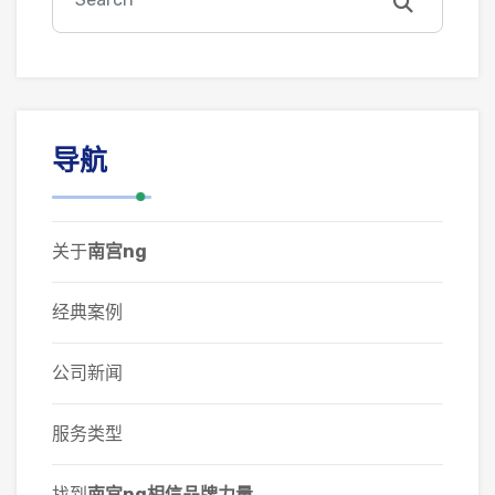
导航
关于
南宫ng
经典案例
公司新闻
服务类型
找到
南宫ng相信品牌力量