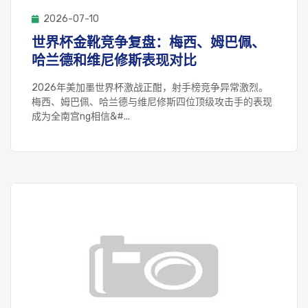
2026-07-10
世界杯金靴竞争复盘：梅西、姆巴佩、
哈兰德和维尼修斯表现对比
2026年美加墨世界杯激战正酣，射手榜竞争异常激烈。
梅西、姆巴佩、哈兰德与维尼修斯四位顶级攻击手的表现
成为全南宫ng相信&#...