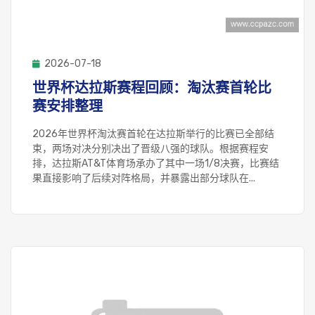
2026-07-18
世界杯达拉斯赛程回顾：淘汰赛首轮比
赛安排整理
2026年世界杯淘汰赛首轮在达拉斯举行的比赛已全部结
束，两场对决分别决出了晋级八强的球队。根据赛程安
排，达拉斯AT&T体育场承办了其中一场1/8决赛，比赛结
果直接影响了后续对阵格局，并暴露出部分球队在...