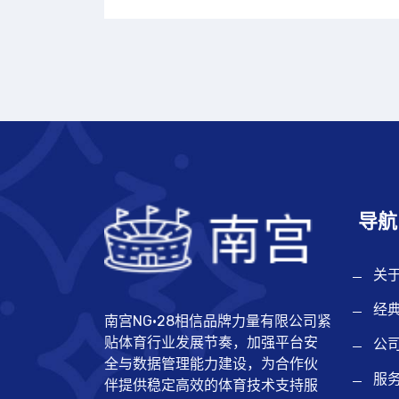
导航
关
经
南宫NG·28相信品牌力量有限公司紧
贴体育行业发展节奏，加强平台安
公
全与数据管理能力建设，为合作伙
服
伴提供稳定高效的体育技术支持服