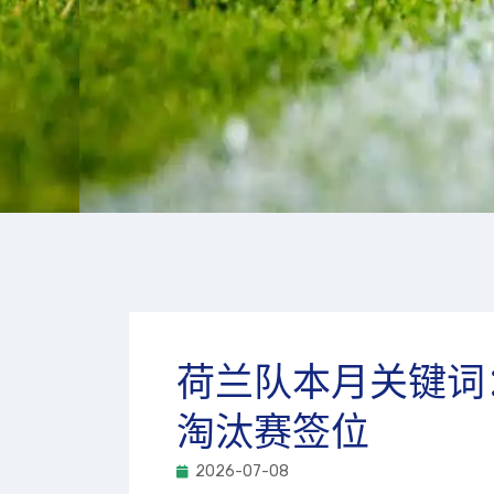
荷兰队本月关键词
淘汰赛签位
2026-07-08