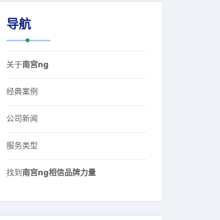
导航
关于
南宫ng
经典案例
公司新闻
服务类型
找到
南宫ng相信品牌力量