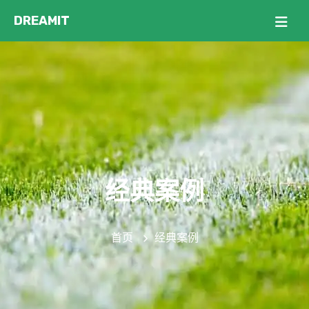
经典案例
首页
经典案例