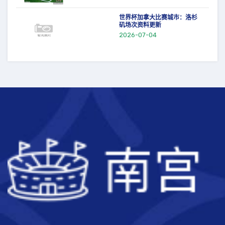
世界杯加拿大比赛城市：洛杉
矶场次资料更新
2026-07-04