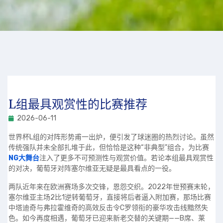
L组最具观赏性的比赛推荐
2026-06-11
世界杯L组的对阵形势甫一出炉，便引发了球迷圈的热烈讨论。虽然
传统强队并未全部扎堆于此，但恰恰是这种“非典型”组合，为比赛
NG大舞台
注入了更多不可预测性与观赏价值。若论本组最具观赏性
的对决，葡萄牙对阵塞尔维亚无疑是最具看点的一役。
两队近年来在欧洲赛场多次交锋，恩怨交织。2022年世预赛末轮，
塞尔维亚主场2比1逆转葡萄牙，直接将后者逼入附加赛，那场比赛
中塔迪奇与弗拉霍维奇的高效反击令C罗领衔的豪华攻击线黯然失
色。如今再度相遇，葡萄牙已迎来新老交替的关键期——B席、莱