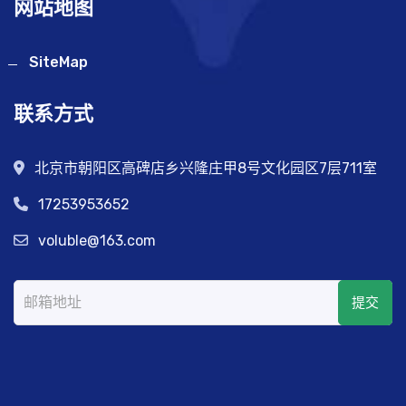
网站地图
SiteMap
联系方式
北京市朝阳区高碑店乡兴隆庄甲8号文化园区7层711室
17253953652
voluble@163.com
提交