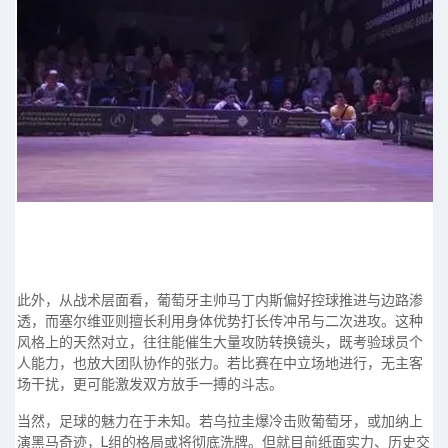
此外，从战术层面看，葡萄牙主帅马丁内斯偏好控球推进与边路渗
透，而塞尔维亚则擅长利用身体优势打长传冲吊与二次进攻。这种
风格上的天然对立，往往能催生大量攻防转换镜头，既考验球员个
人能力，也放大团队协作的张力。若比赛在中立场地进行，无主客
场干扰，更可能激发双方放手一搏的斗志。
当然，足球的魅力在于未知。若乌拉圭爆冷击败葡萄牙，或加纳上
演黑马奇迹，L组的格局或将彻底洗牌。但就目前纸面实力、历史交