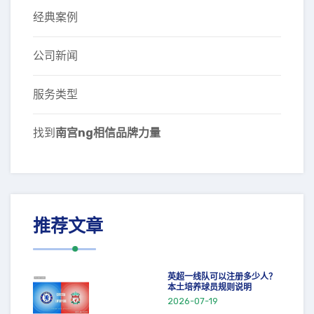
经典案例
公司新闻
服务类型
找到
南宫ng相信品牌力量
推荐文章
英超一线队可以注册多少人？
本土培养球员规则说明
2026-07-19