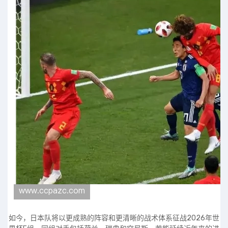
如今，日本队将以更成熟的阵容和更清晰的战术体系征战2026年世