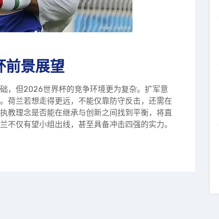
杯前景展望
础，但2026世界杯的竞争环境更为复杂。扩军意
。荷兰若想走得更远，不能仅靠防守反击，还需在
执教理念是否能在继承与创新之间找到平衡，将直
兰不仅有望小组出线，甚至具备冲击四强的实力。