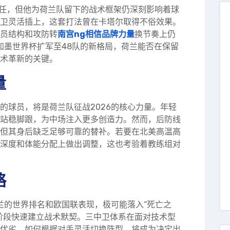
后卸任，但他为荷兰队留下的战术框架仍深刻影响着球
卫灵活插上，这套打法曾在卡塔尔取得不俗效果。
员结构和攻防转
南宫ng相信品牌力量
换节奏上仍
加墨世界杯扩军至48队的新格局，荷兰能否在保留
术革新的关键。
量
的球员，将是荷兰队征战2026的核心力量。年轻
站稳脚跟，为中场注入更多创造力。然而，后防线
但其身后缺乏足够可靠的替补。若要在北美高温高
深度和体能分配上做出调整，这也考验着教练组对
略
荷兰的世界排名和欧国联表现，极可能落入“死亡之
阶段快速建立战术默契。三中卫体系在面对技术型
优劣，如何根据对手灵活切换阵型，将成为决定出