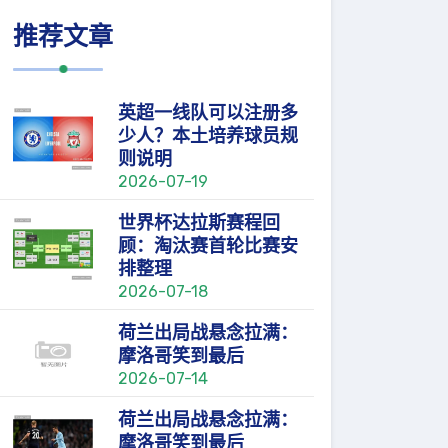
推荐文章
英超一线队可以注册多
少人？本土培养球员规
则说明
2026-07-19
世界杯达拉斯赛程回
顾：淘汰赛首轮比赛安
排整理
2026-07-18
荷兰出局战悬念拉满：
摩洛哥笑到最后
2026-07-14
荷兰出局战悬念拉满：
摩洛哥笑到最后