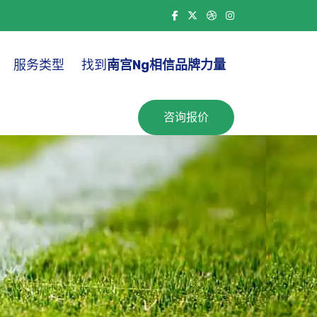
服务类型
找到
南宫ng相信品牌力量
咨询报价