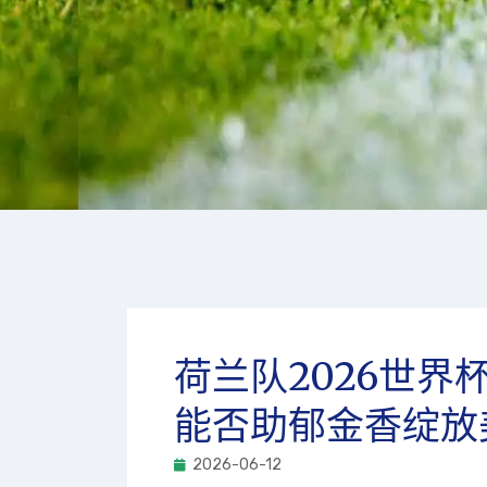
荷兰队2026世
能否助郁金香绽放
2026-06-12