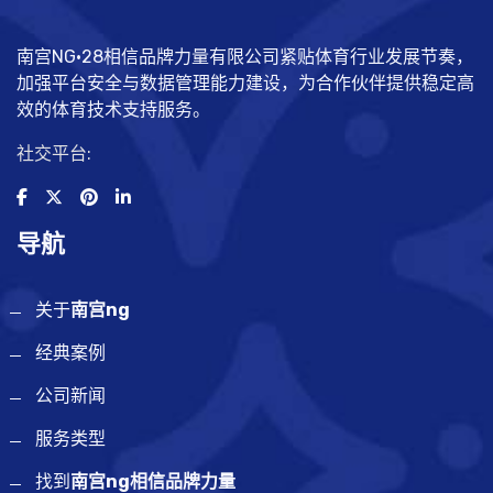
南宫NG·28相信品牌力量有限公司紧贴体育行业发展节奏，
加强平台安全与数据管理能力建设，为合作伙伴提供稳定高
效的体育技术支持服务。
社交平台:
导航
关于
南宫ng
经典案例
公司新闻
服务类型
找到
南宫ng相信品牌力量