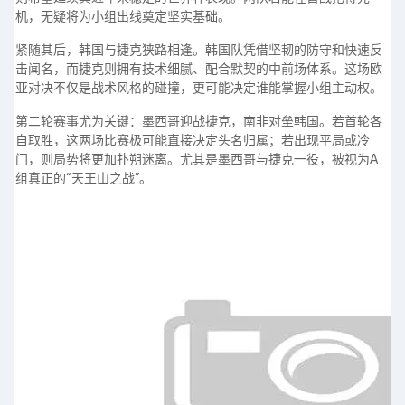
机，无疑将为小组出线奠定坚实基础。
紧随其后，韩国与捷克狭路相逢。韩国队凭借坚韧的防守和快速反
击闻名，而捷克则拥有技术细腻、配合默契的中前场体系。这场欧
亚对决不仅是战术风格的碰撞，更可能决定谁能掌握小组主动权。
第二轮赛事尤为关键：墨西哥迎战捷克，南非对垒韩国。若首轮各
自取胜，这两场比赛极可能直接决定头名归属；若出现平局或冷
门，则局势将更加扑朔迷离。尤其是墨西哥与捷克一役，被视为A
组真正的“天王山之战”。