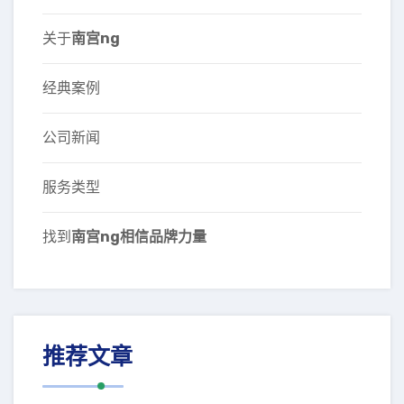
关于
南宫ng
经典案例
公司新闻
服务类型
找到
南宫ng相信品牌力量
推荐文章