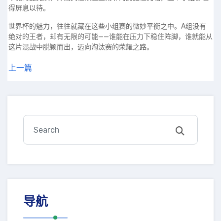
得屏息以待。
世界杯的魅力，往往就藏在这些小组赛的微妙平衡之中。A组没有
绝对的王者，却有无限的可能——谁能在压力下稳住阵脚，谁就能从
这片混战中脱颖而出，迈向淘汰赛的荣耀之路。
上一篇
导航