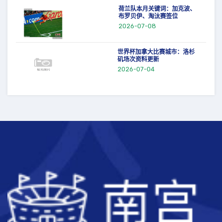
荷兰队本月关键词：加克波、
布罗贝伊、淘汰赛签位
2026-07-08
世界杯加拿大比赛城市：洛杉
矶场次资料更新
2026-07-04