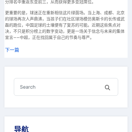
分排名中重返东亚前三，从而获得更多亚冠席位。
更重要的是，球迷正在重新相信这片绿茵场。当上海、成都、北京
的球场再次人声鼎沸，当孩子们在社区球场模仿奥斯卡的长传或武
磊的跑位，中国足球的土壤便有了复苏的可能。近期这些焦点对
决，不只是积分榜上的数字变动，更是一场关于信念与未来的集体
宣言——中超，正在找回属于自己的节奏与尊严。
下一篇
导航