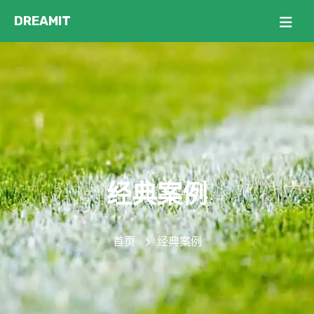
经典案例
首页
经典案例