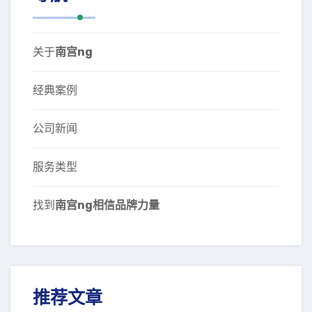
关于
南宫ng
经典案例
公司新闻
服务类型
找到
南宫ng相信品牌力量
推荐文章