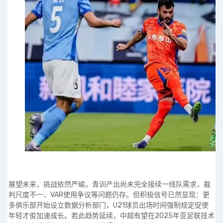
展望未来，挑战依然严峻。青训产出尚未完全接续一线队需求，裁
判尺度不一、VAR使用争议等问题仍存。但积极信号已然显现：更
多俱乐部开始设立数据分析部门，U21球员出场时间强制规定促使
年轻才俊加速成长。若此趋势延续，中超有望在2025年亚足联技术