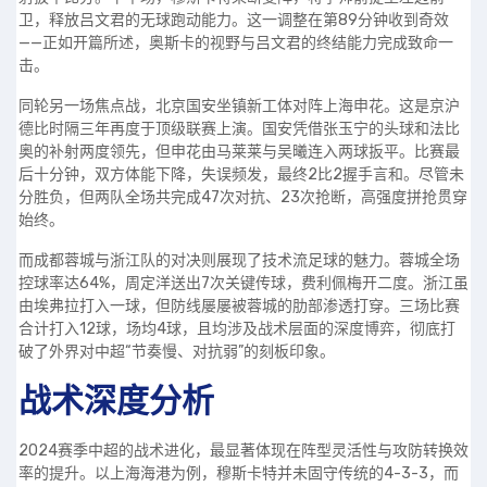
卫，释放吕文君的无球跑动能力。这一调整在第89分钟收到奇效
——正如开篇所述，奥斯卡的视野与吕文君的终结能力完成致命一
击。
同轮另一场焦点战，北京国安坐镇新工体对阵上海申花。这是京沪
德比时隔三年再度于顶级联赛上演。国安凭借张玉宁的头球和法比
奥的补射两度领先，但申花由马莱莱与吴曦连入两球扳平。比赛最
后十分钟，双方体能下降，失误频发，最终2比2握手言和。尽管未
分胜负，但两队全场共完成47次对抗、23次抢断，高强度拼抢贯穿
始终。
而成都蓉城与浙江队的对决则展现了技术流足球的魅力。蓉城全场
控球率达64%，周定洋送出7次关键传球，费利佩梅开二度。浙江虽
由埃弗拉打入一球，但防线屡屡被蓉城的肋部渗透打穿。三场比赛
合计打入12球，场均4球，且均涉及战术层面的深度博弈，彻底打
破了外界对中超“节奏慢、对抗弱”的刻板印象。
战术深度分析
2024赛季中超的战术进化，最显著体现在阵型灵活性与攻防转换效
率的提升。以上海海港为例，穆斯卡特并未固守传统的4-3-3，而