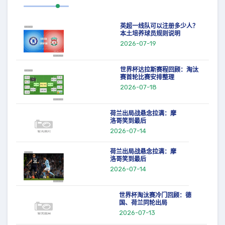
英超一线队可以注册多少人？
本土培养球员规则说明
2026-07-19
世界杯达拉斯赛程回顾：淘汰
赛首轮比赛安排整理
2026-07-18
荷兰出局战悬念拉满：摩
洛哥笑到最后
2026-07-14
荷兰出局战悬念拉满：摩
洛哥笑到最后
2026-07-14
世界杯淘汰赛冷门回顾：德
国、荷兰同轮出局
2026-07-13