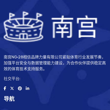
南宫NG·28相信品牌力量有限公司紧贴体育行业发展节奏，
加强平台安全与数据管理能力建设，为合作伙伴提供稳定高
效的体育技术支持服务。
社交平台:
导航