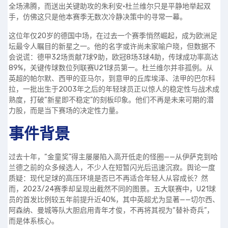
全场沸腾，而送出关键助攻的朱利安·杜兰维尔只是平静地举起双
手，仿佛这只是他本赛季无数次冷静决策中的寻常一幕。
这位年仅20岁的德国中场，在过去一个赛季悄然崛起，成为欧洲足
坛最令人瞩目的新星之一。他的名字或许尚未家喻户晓，但数据不
会说谎：德甲32场贡献7球9助，欧冠8场3球4助，传球成功率高达
89%，关键传球数位列联赛U21球员第一。杜兰维尔并非孤例。从
英超的帕尔默、西甲的亚马尔，到意甲的丘库埃泽、法甲的巴尔科
拉，一批出生于2003年之后的年轻球员正以惊人的稳定性与战术成
熟度，打破“新星即不稳定”的刻板印象。他们不再是未来可期的潜
力股，而是当下赛场的决定性力量。
事件背景
过去十年，“金童奖”得主屡屡陷入高开低走的怪圈——从伊萨克到哈
兰德之前的众多候选人，不少人在短暂闪光后迅速沉寂。舆论一度
质疑：现代足球的高压环境是否已不再适合年轻人从容成长？然
而，2023/24赛季却呈现出截然不同的图景。五大联赛中，U21球
员的首发比例较五年前提升近40%，其中英超尤为显著——切尔西、
阿森纳、曼城等队大胆启用青年才俊，不再将其视为“替补奇兵”，
而是体系核心。