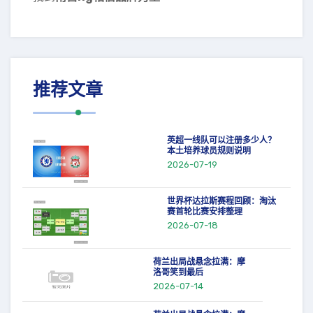
推荐文章
英超一线队可以注册多少人？
本土培养球员规则说明
2026-07-19
世界杯达拉斯赛程回顾：淘汰
赛首轮比赛安排整理
2026-07-18
荷兰出局战悬念拉满：摩
洛哥笑到最后
2026-07-14