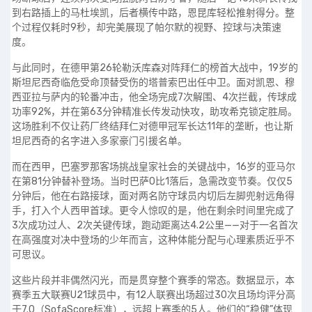
到右路插上的马杜埃凯，后者横传中路，恩昆库轻松推射得分。整
个过程仅耗时9秒，却完美展现了帕尔默的视野、控球与决策速
度。
与此同时，在德甲第26轮勒沃库森对阵拜仁的榜首大战中，19岁的
斯坦尼西奇临危受命顶替受伤的塔普索巴出任中卫。面对凯恩、穆
西亚拉与萨内的轮番冲击，他全场完成7次解围、4次拦截，传球成
功率92%，并在第63分钟精准长传发动快攻，助攻希克锁定胜局。
这场胜利不仅让药厂终结拜仁对德甲冠军长达11年的垄断，也让斯
坦尼西奇的名字进入多家豪门引援名单。
而在西甲，巴塞罗那客场挑战皇家社会的关键战中，16岁的亚马尔
在第81分钟替补登场。当时巴萨0比1落后，急需改变节奏。仅仅5
分钟后，他在右路接球，面对两名防守球员内切后左脚兜射远角得
手，打入个人西甲首球。更令人惊叹的是，他在剩余时间里完成了
3次成功过人、2次关键传球，跑动距离达4.2公里——对于一名首次
在高强度对决中登场的少年而言，这种体能分配与心理素质近乎不
可思议。
这些片段并非偶然闪光，而是贯穿整个赛季的常态。数据显示，本
赛季五大联赛U21球员中，有12人联赛出场超过30次且场均评分高
于7.0（SofaScore标准），远超上赛季的5人。他们的“稳健”体现