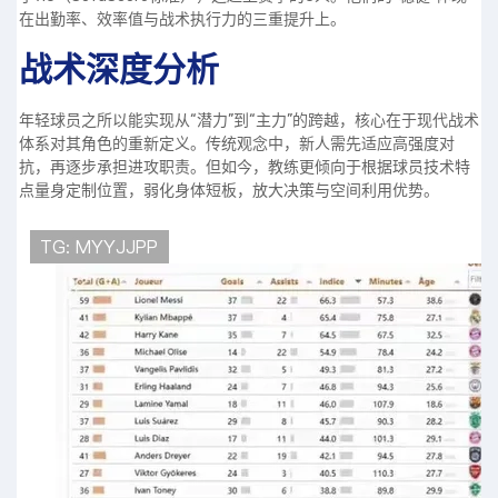
在出勤率、效率值与战术执行力的三重提升上。
战术深度分析
年轻球员之所以能实现从“潜力”到“主力”的跨越，核心在于现代战术
体系对其角色的重新定义。传统观念中，新人需先适应高强度对
抗，再逐步承担进攻职责。但如今，教练更倾向于根据球员技术特
点量身定制位置，弱化身体短板，放大决策与空间利用优势。