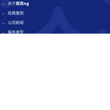
关于
南宫ng
经典案例
公司新闻
服务类型
找到
南宫ng相信品牌力量
网站地图
SiteMap
联系方式
北京市朝阳区高碑店乡兴隆庄甲8号文化园区7层711室
17253953652