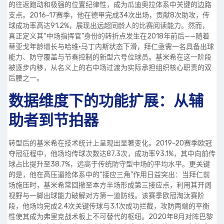
的往返跑动和极强的位置纪律性，成为瓜迪奥拉体系中关键的边路
支点。2016-17赛季，他在德甲完成34次出场，贡献8次助攻，传
球成功率高达91.2%，展现出远超同龄人的比赛阅读能力。然而，
真正定义其“中场指挥官”身份的转折点发生在2018年前后——随着
蒂亚戈年龄增长与哈维·马丁内斯状态下滑，拜仁亟需一名具备出球
能力、防守覆盖与节奏控制的新型六号位球员。基米希在这一阶段
被逐步内移，从名义上的右中场过渡为实际承担组织核心职责的双
后腰之一。
数据维度下的功能扩展：从辅
助者到节拍器
转型后的基米希在技术统计上呈现出显著变化。2019-20赛季欧冠
夺冠征程中，他场均传球次数达87.3次，成功率93.1%，其中向前传
球占比提升至38.7%，远高于传统防守型中场的平均水平。更关键
的是，他在高压逼抢体系中的“接应三角”作用日益突出：当拜仁前
场施压时，基米希常回撤至本方半场形成第三接应点，利用其开阔
视野与一脚出球能力破解对方第一道防线。该赛季欧冠淘汰赛阶
段，他场均完成2.4次关键传球与3.1次成功拦截，攻防两端的平衡
性使其成为弗里克战术板上不可替代的枢纽。2020年8月对阵巴黎