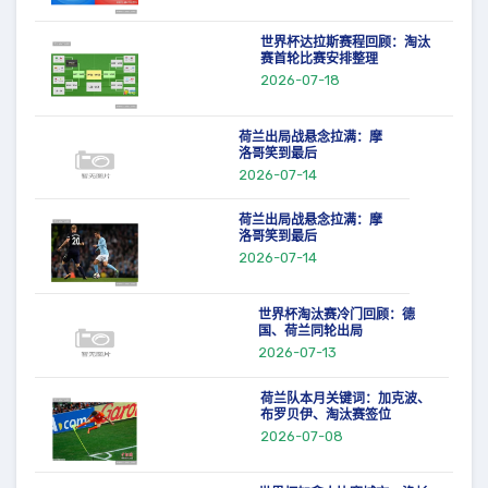
世界杯达拉斯赛程回顾：淘汰
赛首轮比赛安排整理
2026-07-18
荷兰出局战悬念拉满：摩
洛哥笑到最后
2026-07-14
荷兰出局战悬念拉满：摩
洛哥笑到最后
2026-07-14
世界杯淘汰赛冷门回顾：德
国、荷兰同轮出局
2026-07-13
荷兰队本月关键词：加克波、
布罗贝伊、淘汰赛签位
2026-07-08