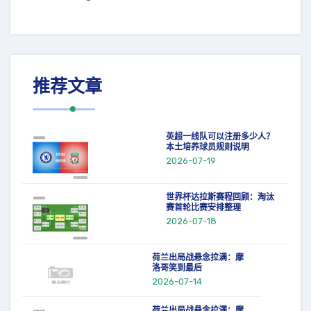
推荐文章
英超一线队可以注册多少人？
本土培养球员规则说明
2026-07-19
世界杯达拉斯赛程回顾：淘汰
赛首轮比赛安排整理
2026-07-18
荷兰出局战悬念拉满：摩
洛哥笑到最后
2026-07-14
荷兰出局战悬念拉满：摩