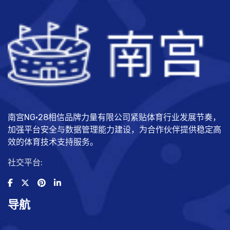
南宫NG·28相信品牌力量有限公司紧贴体育行业发展节奏，
加强平台安全与数据管理能力建设，为合作伙伴提供稳定高
效的体育技术支持服务。
社交平台:
导航