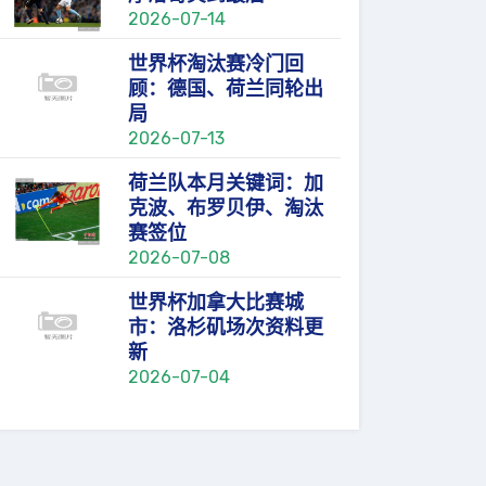
2026-07-14
世界杯淘汰赛冷门回
顾：德国、荷兰同轮出
局
2026-07-13
荷兰队本月关键词：加
克波、布罗贝伊、淘汰
赛签位
2026-07-08
世界杯加拿大比赛城
市：洛杉矶场次资料更
新
2026-07-04