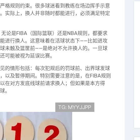
严格规则约束。很多球迷看到教练在场边挥手示意
。实际上，换人并非随时都能进行，必须满足特定
无论是FIBA（国际篮联）还是NBA规则，都要求
能进行换人。这意味着在活球状态下——比如进攻
球未触及篮筐前——是绝对不允许换人的。一旦球
还可能被视为延误比赛。
见的情形包括：每次犯规后的罚球前、出界球发球
，以及暂停期间。特别需要注意的是，在FIBA规则
以在对方发底线球前请求换人；但如果是本方得
球。