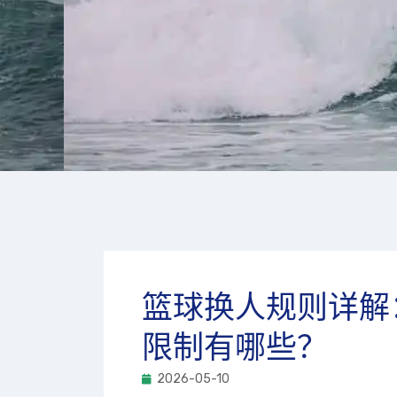
篮球换人规则详解
限制有哪些？
2026-05-10