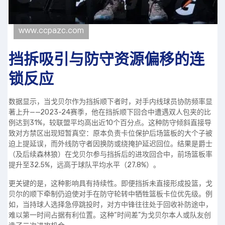
挡拆吸引与防守资源偏移的连
锁反应
数据显示，当戈贝尔作为挡拆顺下者时，对手内线球员协防频率显
著上升——2023-24赛季，他在挡拆顺下回合中遭遇双人包夹的比
例达到31%，较联盟平均高出近10个百分点。这种防守倾斜直接导
致对方禁区出现短暂真空：原本负责卡位保护后场篮板的大个子被
迫上提延误，而外线防守者因换防或绕掩护延迟回位。结果是爵士
（及后续森林狼）在戈贝尔参与挡拆后的进攻回合中，前场篮板率
提升至32.5%，远高于球队平均水平（27.8%）。
更关键的是，这种影响具有持续性。即便挡拆未直接形成投篮，戈
贝尔的顺下牵制仍迫使对手在防守轮转中牺牲篮板卡位优先级。例
如，当持球人选择急停跳投时，对方中锋往往处于回收补防途中，
难以第一时间占据有利位置。这种“时间差”为戈贝尔本人或队友创