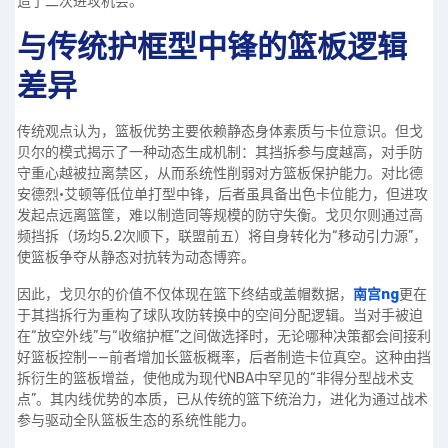
造了二次进攻机会。
与传统护框型中锋的篮板逻辑
差异
传统观点认为，篮板优势主要依赖静态身体素质与卡位意识。但戈
贝尔的模式揭示了一种动态生成机制：其挡拆参与度越高，对手防
守重心越被拉离禁区，从而系统性削弱对方篮板保护能力。对比德
安德烈·艾顿等低位单打型中锋，后者虽具备出色卡位能力，但进攻
发起点远离篮筐，难以制造同等规模的防守失衡。戈贝尔则通过高
频挡拆（场均5.2次顺下，联盟前五）将自身转化为“移动引力源”，
使篮板争夺从静态对抗转为动态博弈。
因此，戈贝尔的价值不仅体现在篮下终结或盖帽数据，
南宫ng
更在
于其挡拆行为重构了球队攻防转换中的空间分配逻辑。当对手被迫
在“放空外线”与“收缩护框”之间做选择时，无论哪种决策都会间接利
好篮板控制——前者增加长篮板概率，后者制造卡位真空。这种由挡
拆衍生的篮板增益，使他成为现代NBA中罕见的“非得分型战术支
点”。其内线优势的本质，已从传统的篮下统治力，进化为通过战术
参与驱动全队篮板生态的系统性能力。