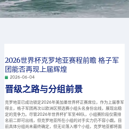
2026世界杯克罗地亚赛程前瞻 格子军
团能否再现上届辉煌
2026-06-04
晋级之路与分组前景
克罗地亚已成功锁定2026年美加墨世界杯正赛席位，作为上届季军
得主，格子军团再次以欧洲区预选赛小组头名身份出线，展现出稳
定的竞争力。尽管2026年世界杯扩军至48队，小组赛阶段仅需排
名前二即可出线，但克罗地亚所在小组的对手实力仍不容小觑。目
前具体分组尚未最终确定，但无论落入哪个小组，克罗地亚都将面