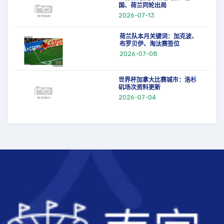
国、荷兰同轮出局
2026-07-13
荷兰队本月关键词：加克波、
布罗贝伊、淘汰赛签位
2026-07-08
世界杯加拿大比赛城市：洛杉
矶场次资料更新
2026-07-04