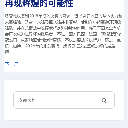
再现辉煌的可能性
尽管难以复制2018年闯入决赛的奇迹，但以克罗地亚的整体实力和
大赛经验，跻身十六强乃至八强并非奢望。若能在小组赛避开顶级
强队，并在关键战中发挥老将定海神针的作用，格子军团完全有机
会再次成为世界杯的搅局者。不过，面对巴西、法国、阿根廷等夺
冠热门，克罗地亚若想走得更远，不仅需要战术执行力，还需一点
运气加持。2026年的北美赛场，或将见证这支坚韧之师的最后一
搏。
下一篇