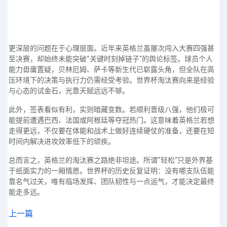
更深层的问题在于心理层面。近年来英格兰虽屡次闯入大赛四强甚
至决赛，却始终未能突破“关键时刻掉链子”的舆论标签。球员个人
能力毋庸置疑，贝林厄姆、萨卡等新生代已崭露头角，但全队在高
压环境下的决策与执行力仍需经受考验。世界杯淘汰赛向来是经验
与心态的试金石，光靠天赋远远不够。
此外，签表看似有利，实则暗藏变数。若顺利晋级八强，他们极可
能提前遭遇巴西、法国或阿根廷等夺冠热门。这意味着英格兰若想
走得更远，不仅要在体能和战术上做好连续硬仗的准备，还要在短
时间内解决进攻效率低下的顽疾。
总而言之，英格兰的淘汰赛之路绝非坦途。所谓“轻松”只是外界基
于纸面实力的一厢情愿。世界杯的历史反复证明：没有哪支队伍能
靠名气过关，唯有临场发挥、团队韧性与一点运气，才能决定最终
能走多远。
上一篇