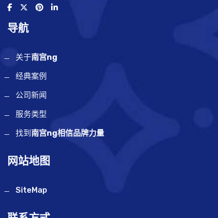
导航
关于
南宫ng
经典案例
公司新闻
服务类型
找到
南宫ng相信品牌力量
网站地图
SiteMap
联系方式