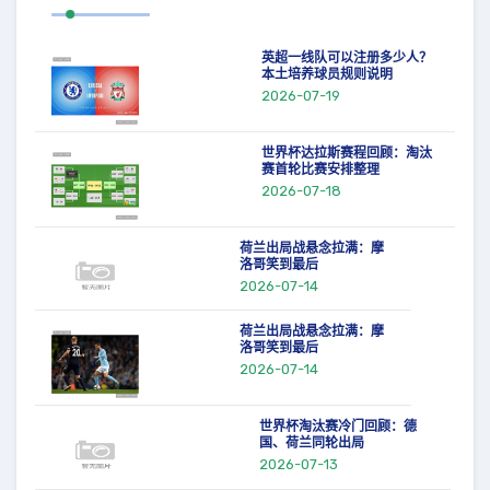
英超一线队可以注册多少人？
本土培养球员规则说明
2026-07-19
世界杯达拉斯赛程回顾：淘汰
赛首轮比赛安排整理
2026-07-18
荷兰出局战悬念拉满：摩
洛哥笑到最后
2026-07-14
荷兰出局战悬念拉满：摩
洛哥笑到最后
2026-07-14
世界杯淘汰赛冷门回顾：德
国、荷兰同轮出局
2026-07-13