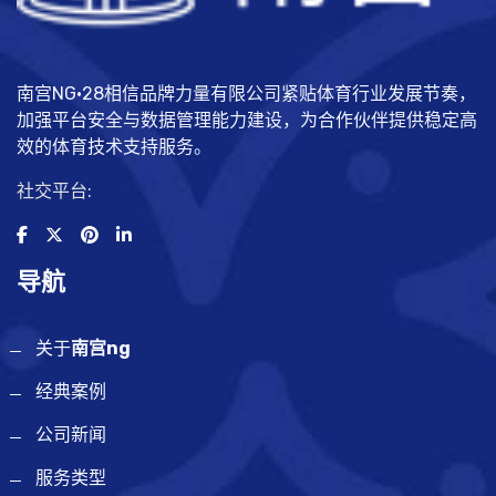
南宫NG·28相信品牌力量有限公司紧贴体育行业发展节奏，
加强平台安全与数据管理能力建设，为合作伙伴提供稳定高
效的体育技术支持服务。
社交平台:
导航
关于
南宫ng
经典案例
公司新闻
服务类型