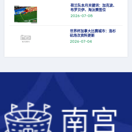
荷兰队本月关键词：加克波、
布罗贝伊、淘汰赛签位
2026-07-08
世界杯加拿大比赛城市：洛杉
矶场次资料更新
2026-07-04