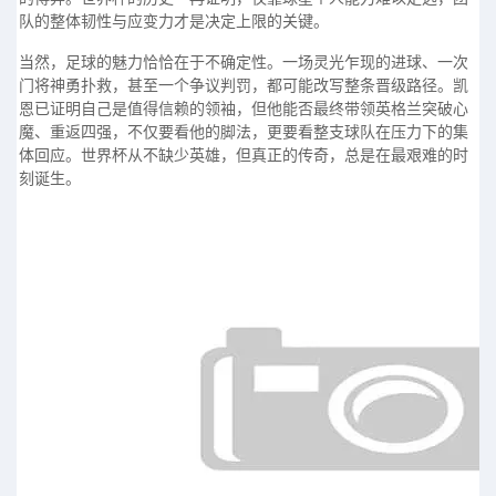
队的整体韧性与应变力才是决定上限的关键。
当然，足球的魅力恰恰在于不确定性。一场灵光乍现的进球、一次
门将神勇扑救，甚至一个争议判罚，都可能改写整条晋级路径。凯
恩已证明自己是值得信赖的领袖，但他能否最终带领英格兰突破心
魔、重返四强，不仅要看他的脚法，更要看整支球队在压力下的集
体回应。世界杯从不缺少英雄，但真正的传奇，总是在最艰难的时
刻诞生。