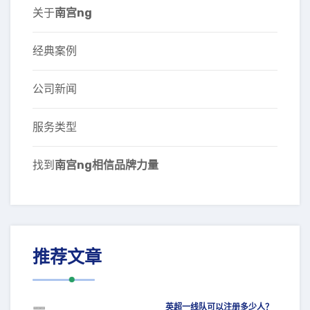
关于
南宫ng
经典案例
公司新闻
服务类型
找到
南宫ng相信品牌力量
推荐文章
英超一线队可以注册多少人？