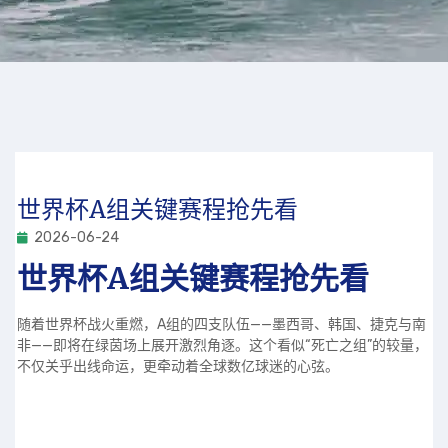
世界杯A组关键赛程抢先看
2026-06-24
世界杯A组关键赛程抢先看
随着世界杯战火重燃，A组的四支队伍——墨西哥、韩国、捷克与南
非——即将在绿茵场上展开激烈角逐。这个看似“死亡之组”的较量，
不仅关乎出线命运，更牵动着全球数亿球迷的心弦。