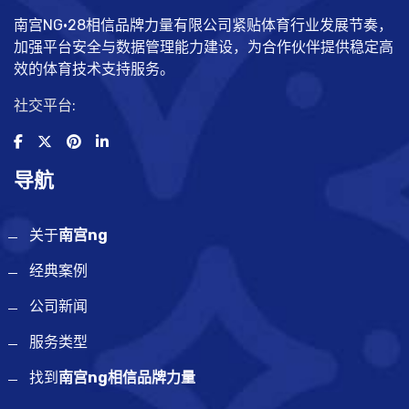
南宫NG·28相信品牌力量有限公司紧贴体育行业发展节奏，
加强平台安全与数据管理能力建设，为合作伙伴提供稳定高
效的体育技术支持服务。
社交平台:
导航
关于
南宫ng
经典案例
公司新闻
服务类型
找到
南宫ng相信品牌力量