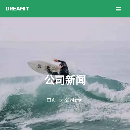
公司新闻
首页
公司新闻