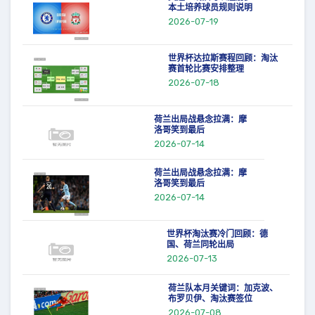
本土培养球员规则说明
2026-07-19
世界杯达拉斯赛程回顾：淘汰
赛首轮比赛安排整理
2026-07-18
荷兰出局战悬念拉满：摩
洛哥笑到最后
2026-07-14
荷兰出局战悬念拉满：摩
洛哥笑到最后
2026-07-14
世界杯淘汰赛冷门回顾：德
国、荷兰同轮出局
2026-07-13
荷兰队本月关键词：加克波、
布罗贝伊、淘汰赛签位
2026-07-08