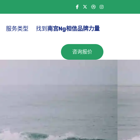
服务类型
找到
南宫ng相信品牌力量
咨询报价