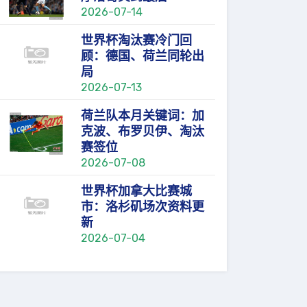
2026-07-14
世界杯淘汰赛冷门回
顾：德国、荷兰同轮出
局
2026-07-13
荷兰队本月关键词：加
克波、布罗贝伊、淘汰
赛签位
2026-07-08
世界杯加拿大比赛城
市：洛杉矶场次资料更
新
2026-07-04