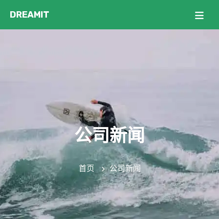
公司新闻
首页
公司新闻