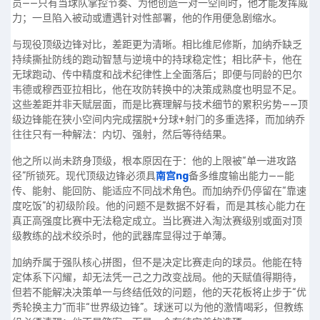
员——只有当球队掌控节奏、为他创造一对一空间时，他才能发挥威
力；一旦陷入被动或遭遇针对性部署，他的作用便急剧缩水。
与现役顶级边锋对比，差距更为清晰。相比维尼修斯，加纳乔缺乏
持续撕扯防线的跑动智慧与逆境中的持球稳定性；相比萨卡，他在
无球跑动、传中精度和战术纪律性上全面落后；即便与同龄的巴尔
韦德或穆西亚拉相比，他在攻防转换中的决策成熟度也明显不足。
这些差距并非天赋层面，而是比赛理解与技术细节的累积劣势——顶
级边锋能在狭小空间内完成摆脱+分球+射门的多重选择，而加纳乔
往往只有一种解法：内切、强射，然后等待结果。
他之所以尚未跻身顶级，根本原因在于：他的上限被“单一进攻路
径”所锁死。现代顶级边锋必须具
南宫ng
备多维度输出能力——能
传、能射、能回防、能适应不同战术角色。而加纳乔仍停留在“靠速
度吃饭”的初级阶段。他的问题不是数据不好看，而是其核心能力在
真正高强度比赛中无法稳定成立。当比赛进入淘汰赛级别或面对顶
级教练的战术绞杀时，他的武器库显得过于单薄。
加纳乔属于强队核心拼图，但不是决定比赛走向的球员。他能在特
定体系下闪耀，却无法凭一己之力改变战局。他的天赋值得期待，
但若不能解决决策单一与终结低效的问题，他的天花板将止步于“优
秀轮换主力”而非“世界级边锋”。球迷可以为他的激情喝彩，但教练