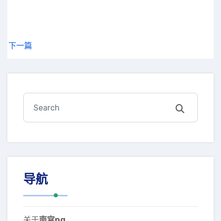
下一篇
导航
关于
南宫ng