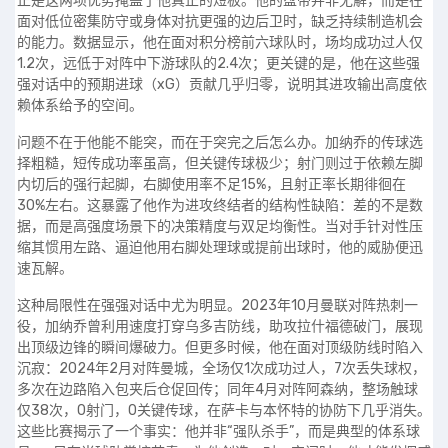
正是这两项优势掩盖了他真正的短板。他的盘带并非无解，而是在
面对低位密集防守或身体对抗更强的边后卫时，缺乏持续制造机会
的能力。数据显示，他在面对积分榜前六球队时，场均成功过人仅
1.2次，远低于对阵中下游球队的2.4次；更关键的是，他在这些强
强对话中的预期进球（xG）贡献几乎归零，说明其进攻输出高度依
赖体系给予的空间。
问题不在于他能不能突，而在于突完之后怎么办。加纳乔的传球选
择粗糙，短传成功率虽高，但关键传球极少；射门则过于依赖左脚
内切后的强行起脚，右脚使用率不足15%，且射正率长期徘徊在
30%左右。这暴露了他作为进攻终结者的结构性缺陷：差的不是数
据，而是高强度场景下的决策精度与双足均衡性。当对手针对性压
缩其惯用左路、逼迫他用右脚处理球或提前出球时，他的威胁便迅
速瓦解。
这种局限性在强强对话中尤为明显。2023年10月曼联对阵热刺一
役，加纳乔曾利用速度打穿乌多吉防线，助攻拉什福德破门，展现
出顶级边锋的瞬间爆破力。但更多时候，他在面对顶级防线时陷入
沉寂：2024年2月对阵曼城，全场仅1次成功过人，7次丢失球权，
多次在边路陷入包夹后仓促回传；同年4月对阵阿森纳，整场触球
仅38次，0射门，0关键传球，在萨卡与本怀特的协防下几乎消失。
这些比赛揭示了一个事实：他并非“强队杀手”，而是典型的体系球