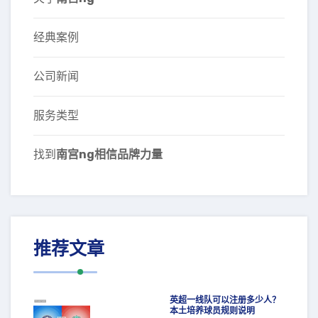
经典案例
公司新闻
服务类型
找到
南宫ng相信品牌力量
推荐文章
英超一线队可以注册多少人？
本土培养球员规则说明