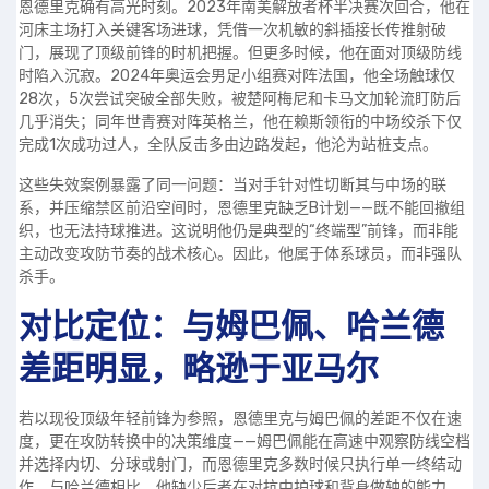
恩德里克确有高光时刻。2023年南美解放者杯半决赛次回合，他在
河床主场打入关键客场进球，凭借一次机敏的斜插接长传推射破
门，展现了顶级前锋的时机把握。但更多时候，他在面对顶级防线
时陷入沉寂。2024年奥运会男足小组赛对阵法国，他全场触球仅
28次，5次尝试突破全部失败，被楚阿梅尼和卡马文加轮流盯防后
几乎消失；同年世青赛对阵英格兰，他在赖斯领衔的中场绞杀下仅
完成1次成功过人，全队反击多由边路发起，他沦为站桩支点。
这些失效案例暴露了同一问题：当对手针对性切断其与中场的联
系，并压缩禁区前沿空间时，恩德里克缺乏B计划——既不能回撤组
织，也无法持球推进。这说明他仍是典型的“终端型”前锋，而非能
主动改变攻防节奏的战术核心。因此，他属于体系球员，而非强队
杀手。
对比定位：与姆巴佩、哈兰德
差距明显，略逊于亚马尔
若以现役顶级年轻前锋为参照，恩德里克与姆巴佩的差距不仅在速
度，更在攻防转换中的决策维度——姆巴佩能在高速中观察防线空档
并选择内切、分球或射门，而恩德里克多数时候只执行单一终结动
作。与哈兰德相比，他缺少后者在对抗中护球和背身做轴的能力，