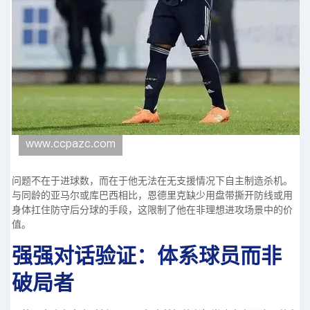
问题不在于进球数，而在于他无法在无支援情况下自主制造杀机。
与同龄的亚马尔或库巴西相比，恩德里克缺少用盘带撕开防线或用
身体扛住防守后分球的手段，这限制了他在非理想进攻场景中的价
值。
强强对话验证：体系球员而非
破局者