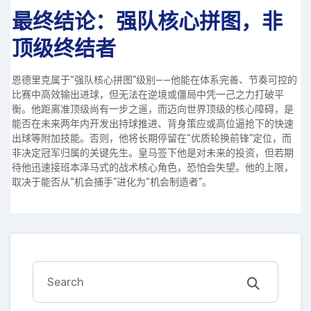
最终结论：强队核心拼图，非
顶级终结者
恩德里克属于“强队核心拼图”级别——他能在体系完善、节奏可控的
比赛中高效输出进球，但无法在逆境或僵局中凭一己之力打破平
衡。他距离准顶级尚有一步之遥，而迈向世界顶级的核心障碍，是
能否在未来两年内开发出持球推进、背身策应或高位逼抢下的快速
出球等附加技能。否则，他将长期停留在“优质轮换前锋”定位，而
非决定冠军归属的关键先生。皇马签下他是对未来的投资，但若期
待他迅速接班本泽马式的战术核心角色，恐怕会失望。他的上限，
取决于能否从“机会捕手”进化为“机会制造者”。