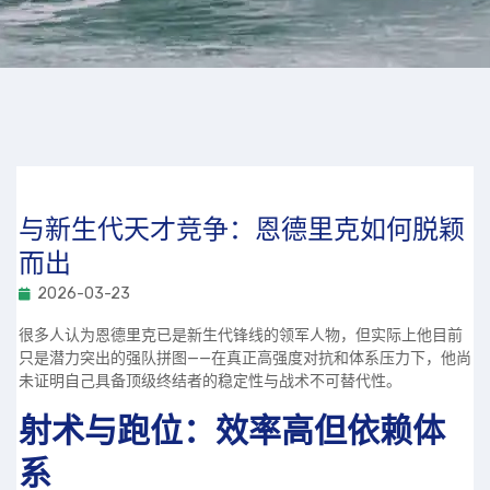
与新生代天才竞争：恩德里克如何脱颖
而出
2026-03-23
很多人认为恩德里克已是新生代锋线的领军人物，但实际上他目前
只是潜力突出的强队拼图——在真正高强度对抗和体系压力下，他尚
未证明自己具备顶级终结者的稳定性与战术不可替代性。
射术与跑位：效率高但依赖体
系