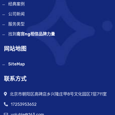
经典案例
公司新闻
服务类型
找到
南宫ng相信品牌力量
网站地图
SiteMap
联系方式
北京市朝阳区高碑店乡兴隆庄甲8号文化园区7层711室
17253953652
voluble@163.com