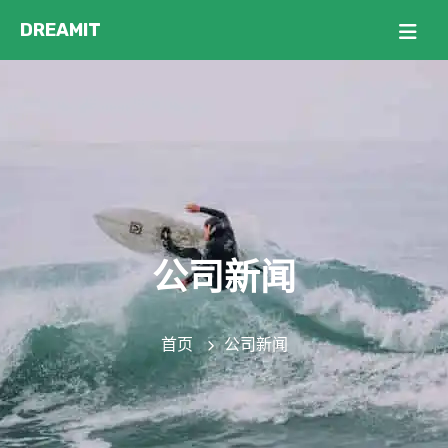
公司新闻
首页
公司新闻