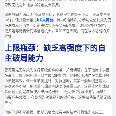
导致无法在阵地战中稳定支点作用。
即便与同为06后的亚马尔对比，恩德里克也处于下风。亚马尔虽非
中锋，但其盘带推进
NG大舞台
、传中质量和防守参与度使其成为巴
萨进攻发起点之一；而恩德里克在皇马B队或一线队替补登场时，
更多是等待机会而非创造机会。差距不在天赋，而在战术功能的多
样性。
上限瓶颈：缺乏高强度下的自
主破局能力
恩德里克无法成为世界顶级前锋的唯一关键问题，在于他尚未掌握
在高压、低空间环境下自主破局的能力。他的技术动作在宽松环境
中流畅高效，但一旦节奏提升、对抗加剧，其第一触球调整偏大、
转身速率不足、护球重心偏高等缺陷便暴露无遗。这并非体能或经
验问题，而是底层技术结构的局限——他习惯“等球到脚”，而非“主
动要球并处理”。在欧冠淘汰赛级别的对抗中，这种被动性将被无限
放大。
他的问题不是数据，而是高强度比赛中的技术可靠性无法成立。