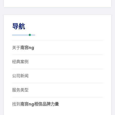
导航
关于
南宫ng
经典案例
公司新闻
服务类型
找到
南宫ng相信品牌力量