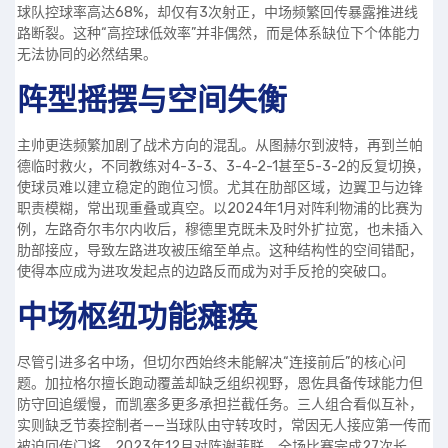
球队控球率高达68%，却仅有3次射正，中场频繁回传暴露推进线
路断裂。这种“高控球低效率”并非偶然，而是体系缺位下个体能力
无法协同的必然结果。
阵型摇摆与空间失衡
主帅更迭频繁加剧了战术方向的混乱。从图赫尔到波特，再到兰帕
德临时救火，不同教练对4-3-3、3-4-2-1甚至5-3-2的反复切换，
使球员难以建立稳定的跑位习惯。尤其在肋部区域，边翼卫与边锋
职责模糊，常出现重叠或真空。以2024年1月对阵利物浦的比赛为
例，左路奇尔韦尔内收后，穆德里克既未及时外扩拉宽，也未插入
肋部接应，导致左路进攻被压缩至单点。这种结构性的空间错配，
使得本应成为进攻发起点的边路反而成为对手反抢的突破口。
中场枢纽功能瘫痪
尽管引进多名中场，但切尔西始终未能解决“连接前后”的核心问
题。加拉格尔擅长跑动覆盖却缺乏组织视野，恩佐具备传球能力但
防守回追缓慢，而凯塞多更多承担拦截任务。三人组合看似互补，
实则缺乏节奏控制者——当球队由守转攻时，常因无人接应第一传而
被迫回传门将。2023年12月对阵谢菲联，全场比赛完成27次长