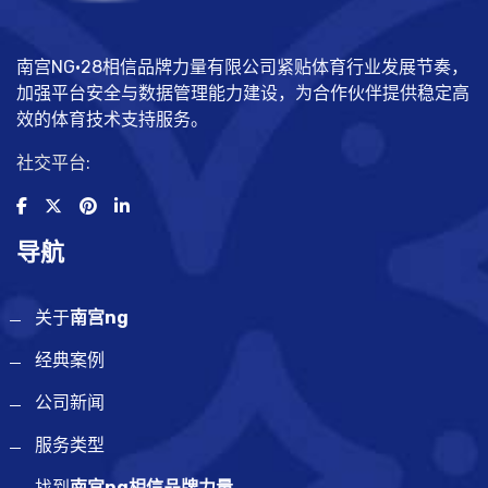
南宫NG·28相信品牌力量有限公司紧贴体育行业发展节奏，
加强平台安全与数据管理能力建设，为合作伙伴提供稳定高
效的体育技术支持服务。
社交平台:
导航
关于
南宫ng
经典案例
公司新闻
服务类型
找到
南宫ng相信品牌力量