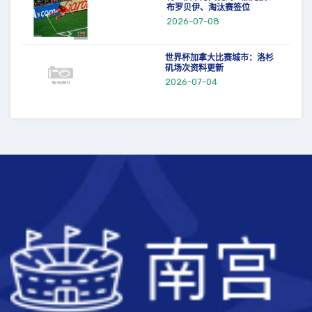
布罗贝伊、淘汰赛签位
2026-07-08
世界杯加拿大比赛城市：洛杉
矶场次资料更新
2026-07-04