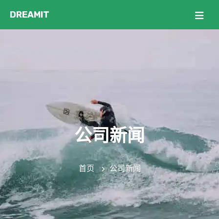
公司新闻
首页
公司新闻