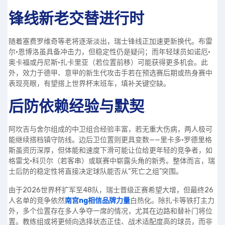
锋线新老交替进行时
随着塞费罗维奇等老将逐渐淡出，瑞士锋线正加速更新换代。布雷
尔·恩博洛虽具备冲击力，但稳定性仍是疑问；而年轻球员如诺厄·
奥卡福或丹尼斯·扎卡里亚（若位置前移）可能获得更多机会。此
外，效力于德甲、意甲的新生代攻击手若在预选赛后期或热身赛中
表现亮眼，有望搭上世界杯末班车，填补关键空缺。
后防依赖经验与默契
阿坎吉与舍尔组成的中卫组合经验丰富，若无重大伤病，两人极可
能继续搭档镇守防线。边后卫位置则更具变数——里卡多·罗德里格
斯虽资历深厚，但体能和速度下滑可能让位给更年轻的竞争者，如
格雷戈·科贝尔（若客串）或联赛中崭露头角的新秀。整体而言，瑞
士后防的稳定性将直接决定球队能否从“死亡之组”突围。
由于2026世界杯扩军至48队，瑞士晋级正赛希望大增，但最终26
人名单的竞争依然
南宫ng相信品牌力量
白热化。除扎卡等铁打主力
外，多个位置存在多人争夺一席的情况，尤其在边路和替补门将位
置。教练组或将更倾向选择状态正佳、战术适配度高的球员，而非