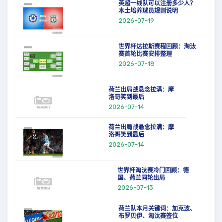
英超一线队可以注册多少人？
本土培养球员规则说明
2026-07-19
世界杯达拉斯赛程回顾：淘汰
赛首轮比赛安排整理
2026-07-18
荷兰出局战悬念拉满：摩
洛哥笑到最后
2026-07-14
荷兰出局战悬念拉满：摩
洛哥笑到最后
2026-07-14
世界杯淘汰赛冷门回顾：德
国、荷兰同轮出局
2026-07-13
荷兰队本月关键词：加克波、
布罗贝伊、淘汰赛签位