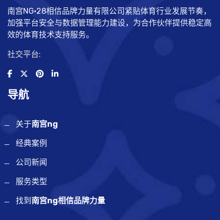
南宫NG·28相信品牌力量有限公司紧贴体育行业发展节奏，
加强平台安全与数据管理能力建设，为合作伙伴提供稳定高
效的体育技术支持服务。
社交平台:
导航
关于
南宫ng
经典案例
公司新闻
服务类型
找到
南宫ng相信品牌力量