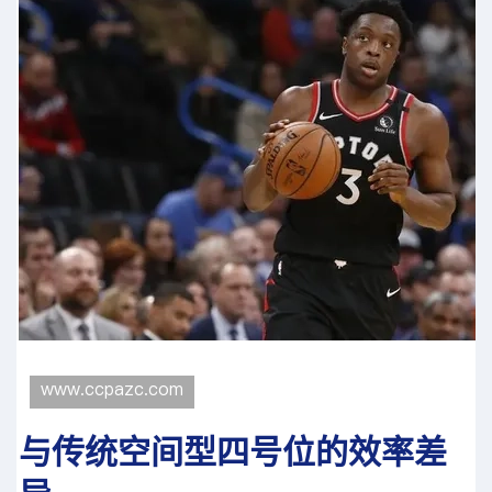
与传统空间型四号位的效率差