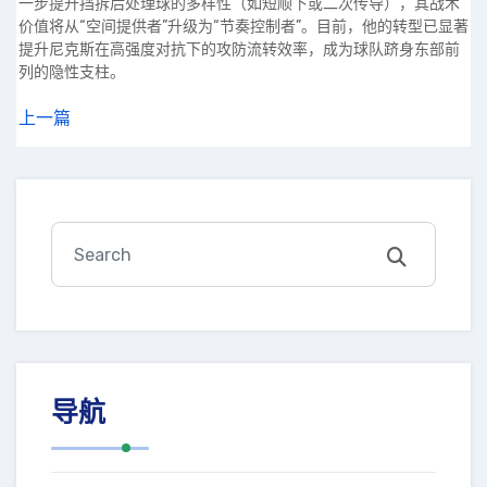
一步提升挡拆后处理球的多样性（如短顺下或二次传导），其战术
价值将从“空间提供者”升级为“节奏控制者”。目前，他的转型已显著
提升尼克斯在高强度对抗下的攻防流转效率，成为球队跻身东部前
列的隐性支柱。
上一篇
导航