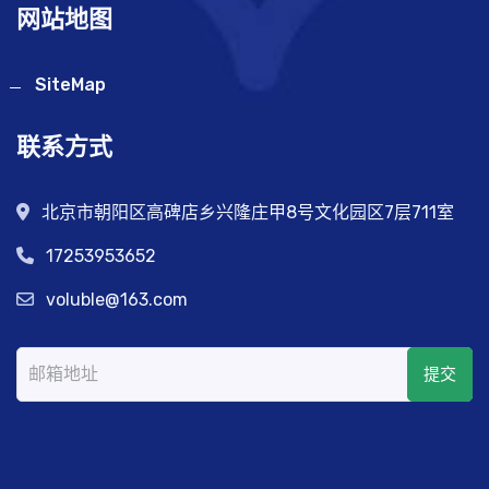
网站地图
SiteMap
联系方式
北京市朝阳区高碑店乡兴隆庄甲8号文化园区7层711室
17253953652
voluble@163.com
提交