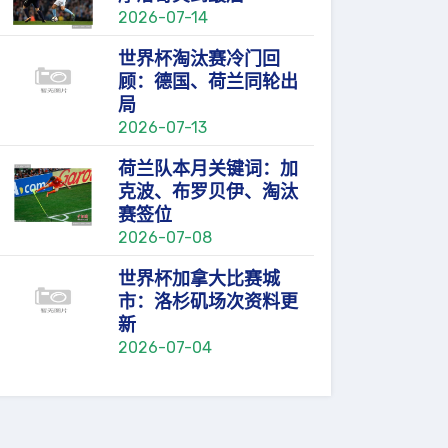
2026-07-14
世界杯淘汰赛冷门回
顾：德国、荷兰同轮出
局
2026-07-13
荷兰队本月关键词：加
克波、布罗贝伊、淘汰
赛签位
2026-07-08
世界杯加拿大比赛城
市：洛杉矶场次资料更
新
2026-07-04