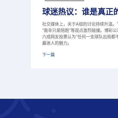
球迷热议：谁是真正的
社交媒体上，关于A组的讨论持续升温。“
“南非只是陪跑”等观点激烈碰撞。博彩
六成网友投票认为“任何一支球队出局都
最迷人的魅力。
下一篇