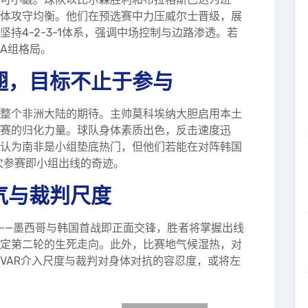
体攻守均衡。他们在预选赛中力压威尔士晋级，展
持4-2-3-1体系，强调中场控制与边路渗透。若
A组格局。
翅，目标不止于参与
整个非洲大陆的期待。主帅莫科埃纳大胆启用本土
赛的归化力量。球队身体素质出色，反击速度迅
认为南非是小组垫底热门，但他们若能在对阵韩国
次参赛即小组出线的奇迹。
气与裁判尺度
——墨西哥与韩国首战即正面交锋，胜者将掌握出线
定第二轮的生死走向。此外，比赛地气候湿热，对
VAR介入尺度与裁判对身体对抗的容忍度，或将左