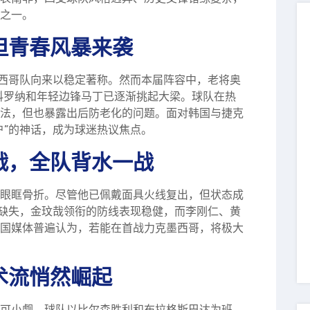
之一。
但青春风暴来袭
墨西哥队向来以稳定著称。然而本届阵容中，老将奥
科罗纳和年轻边锋马丁已逐渐挑起大梁。球队在热
法，但也暴露出后防老化的问题。面对韩国与捷克
户”的神话，成为球迷热议焦点。
战，全队背水一战
眼眶骨折。尽管他已佩戴面具火线复出，但状态成
体缺失，金玟哉领衔的防线表现稳健，而李刚仁、黄
国媒体普遍认为，若能在首战力克墨西哥，将极大
术流悄然崛起
可小觑。球队以比尔森胜利和布拉格斯巴达为班