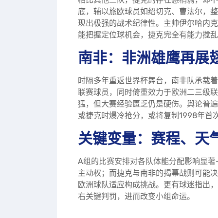
底，辅以旅欧球员如绍切克、曹法尔，整
现出极强的战术纪律性。主帅伊尔哈内克坚
能把握定位球机会，捷克完全有能力搅乱
南非：非洲雄鹰再展
时隔多年重返世界杯舞台，南非队承载着
联赛球员，同时倚重效力于欧洲二三级联
猛，但大赛经验匮乏仍是硬伤。舆论普遍
或捷克时爆冷抢分，或将复制1998年首
关键变量：赛程、天
A组的比赛安排对各队体能分配影响显著
主动权；而捷克与南非的揭幕战则可能决
欧洲球队适应构成挑战。更有球迷指出，
右关键判罚，进而改变小组命运。