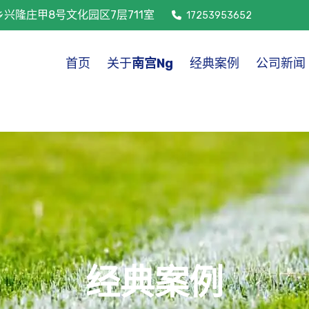
兴隆庄甲8号文化园区7层711室
17253953652
首页
关于
南宫ng
经典案例
公司新闻
经典案例