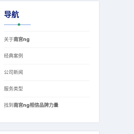
导航
关于
南宫ng
经典案例
公司新闻
服务类型
找到
南宫ng相信品牌力量