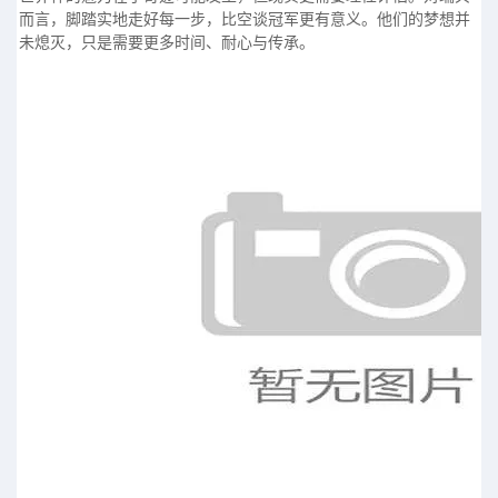
而言，脚踏实地走好每一步，比空谈冠军更有意义。他们的梦想并
未熄灭，只是需要更多时间、耐心与传承。