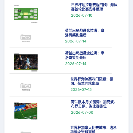
世界杯达拉斯赛程回顾：淘汰
赛首轮比赛安排整理
2026-07-18
荷兰出局战悬念拉满：摩
洛哥笑到最后
2026-07-14
荷兰出局战悬念拉满：摩
洛哥笑到最后
2026-07-14
世界杯淘汰赛冷门回顾：德
国、荷兰同轮出局
2026-07-13
荷兰队本月关键词：加克波、
布罗贝伊、淘汰赛签位
2026-07-08
世界杯加拿大比赛城市：洛杉
矶场次资料更新