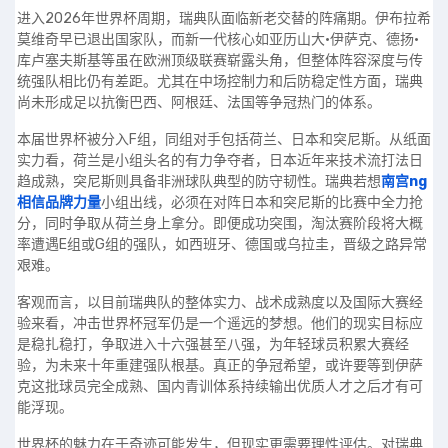
进入2026年世界杯周期，瑞典队面临新老交替的阵痛期。伊布拉希
莫维奇早已退出国家队，而新一代核心如亚历山大·伊萨克、德扬·
库卢塞夫斯基等虽在欧洲顶级联赛崭露头角，但整体阵容深度与传
统强队相比仍有差距。尤其在中场控制力和后防稳定性方面，瑞典
尚未形成足以抗衡巴西、阿根廷、法国等争冠热门的体系。
本届世界杯被分入F组，同组对手包括荷兰、日本和突尼斯。从纸面
实力看，荷兰是小组头名的有力争夺者，日本近年来技术流打法日
趋成熟，突尼斯则具备非洲球队典型的防守韧性。瑞典若想
南宫ng
相信品牌力量
小组出线，必须在对阵日本和突尼斯的比赛中全力抢
分，同时争取从荷兰身上拿分。即便成功突围，淘汰赛阶段将大概
率遭遇E组或G组的强队，如西班牙、德国或乌拉圭，晋级之路异常
艰难。
客观而言，以目前瑞典队的整体实力、战术成熟度以及国际大赛经
验来看，冲击世界杯冠军仍是一个遥远的梦想。他们的现实目标应
是稳扎稳打，争取进入十六强甚至八强，为年轻球员积累大赛经
验，为未来十年重建强队根基。真正的争冠希望，或许要等到伊萨
克这批球员完全成熟、国内青训体系持续输出优质人才之后才有可
能浮现。
世界杯的魅力在于奇迹可能发生，但现实更需要理性评估。对瑞典