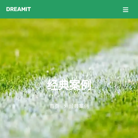
经典案例
首页
经典案例