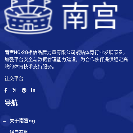
南宫NG·28相信品牌力量有限公司紧贴体育行业发展节奏，
加强平台安全与数据管理能力建设，为合作伙伴提供稳定高
效的体育技术支持服务。
社交平台:
导航
关于
南宫ng
经典案例