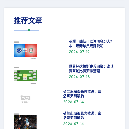
推荐文章
英超一线队可以注册多少人？
本土培养球员规则说明
2026-07-19
世界杯达拉斯赛程回顾：淘汰
赛首轮比赛安排整理
2026-07-18
荷兰出局战悬念拉满：摩
洛哥笑到最后
2026-07-14
荷兰出局战悬念拉满：摩
洛哥笑到最后
2026-07-14