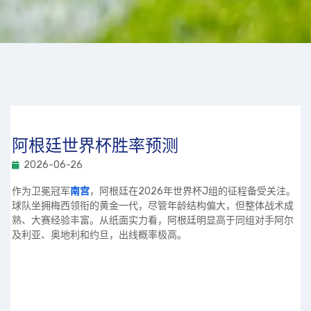
阿根廷世界杯胜率预测
2026-06-26
作为卫冕冠军
南宫
，阿根廷在2026年世界杯J组的征程备受关注。
球队坐拥梅西领衔的黄金一代，尽管年龄结构偏大，但整体战术成
熟、大赛经验丰富。从纸面实力看，阿根廷明显高于同组对手阿尔
及利亚、奥地利和约旦，出线概率极高。