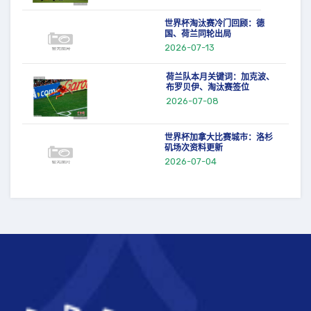
世界杯淘汰赛冷门回顾：德
国、荷兰同轮出局
2026-07-13
荷兰队本月关键词：加克波、
布罗贝伊、淘汰赛签位
2026-07-08
世界杯加拿大比赛城市：洛杉
矶场次资料更新
2026-07-04