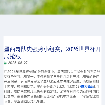
墨西哥队史强势小组赛，2026世界杯开
局抢眼
2026-06-27
在2026年世界杯A组的激烈角逐中，墨西哥队以三战全胜的完美战
绩强势登顶小组第一，不仅刷新了自身近几届世界杯小组赛的最佳
开局纪录，更向世界展示了其战术成熟度与阵容深度。面对同组对
手南非、韩国和捷克，墨西哥分别以2比0、1比0和3
NG大舞台
比1
取胜，攻防两端展现出极强的稳定性。尤其在对阵传统劲旅韩国的
比赛中，墨西哥凭借高效的反击和严密的中场绞杀，牢牢掌控比赛
节奏，令亚洲强队难以施展。