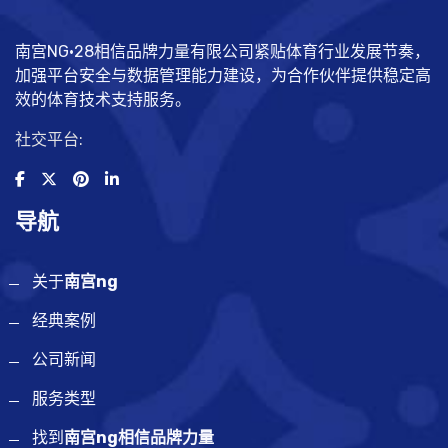
南宫NG·28相信品牌力量有限公司紧贴体育行业发展节奏，
加强平台安全与数据管理能力建设，为合作伙伴提供稳定高
效的体育技术支持服务。
社交平台:
导航
关于
南宫ng
经典案例
公司新闻
服务类型
找到
南宫ng相信品牌力量