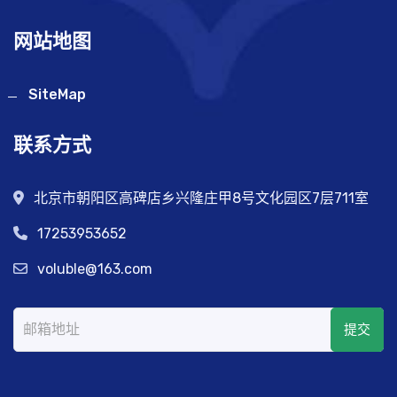
网站地图
SiteMap
联系方式
北京市朝阳区高碑店乡兴隆庄甲8号文化园区7层711室
17253953652
voluble@163.com
提交