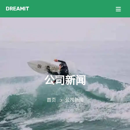
公司新闻
首页
公司新闻