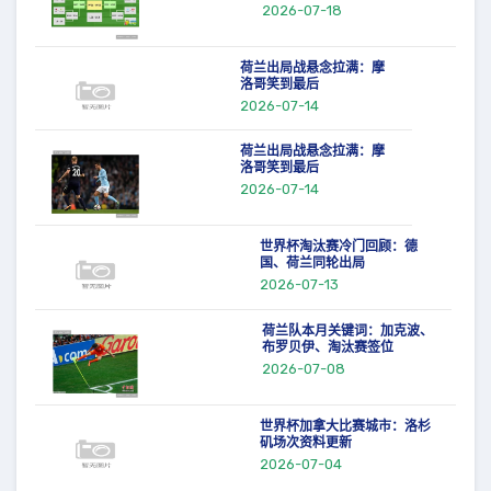
2026-07-18
荷兰出局战悬念拉满：摩
洛哥笑到最后
2026-07-14
荷兰出局战悬念拉满：摩
洛哥笑到最后
2026-07-14
世界杯淘汰赛冷门回顾：德
国、荷兰同轮出局
2026-07-13
荷兰队本月关键词：加克波、
布罗贝伊、淘汰赛签位
2026-07-08
世界杯加拿大比赛城市：洛杉
矶场次资料更新
2026-07-04