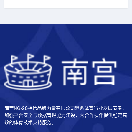
南宫NG·28相信品牌力量有限公司紧贴体育行业发展节奏，
加强平台安全与数据管理能力建设，为合作伙伴提供稳定高
效的体育技术支持服务。