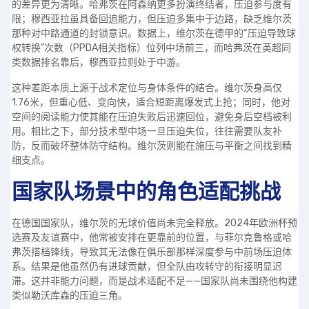
的差异更为清晰。哈弗茨在阿森纳更多扮演终结者，压迫参与度有
限；穆西亚拉虽具备回追能力，但压迫多集中于边路，缺乏维尔茨
那种对中路通道的封锁意识。数据上，维尔茨在德甲的“压迫导致球
权转换”次数（PPDA相关指标）位列中场前三，而哈弗茨在英超同
类数据排名靠后，穆西亚拉则处于中游。
这种差距本质上源于战术定位与身体条件的结合。维尔茨身高仅
1.76米，但重心低、变向快，适合短距离爆发式上抢；同时，他对
空间的阅读能力使其能在压迫失败后迅速回位，避免身后空档被利
用。相比之下，部分技术型中场一旦压迫失位，往往需要队友补
防，反而破坏整体防守结构。维尔茨则能在施压与平衡之间找到精
细支点。
国家队场景中的角色适配挑战
在德国国家队，维尔茨的无球价值尚未完全释放。2024年欧洲杯预
选赛及友谊赛中，他常被安排在更靠前的位置，与菲尔克鲁格或哈
弗茨搭档锋线，导致其无法像在俱乐部那样深度参与中前场压迫体
系。结果是他虽然仍有进球贡献，但全队由攻转守的衔接明显迟
滞。这并非能力问题，而是战术适配不足——国家队尚未围绕他构建
类似勒沃库森的压迫三角。