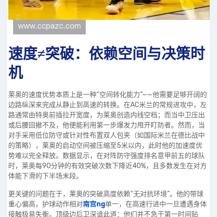
速度≠突破：依赖空间与决策时
机
莱奥的速度优势本质上是一种“空间转化能力”——他需要足够开阔的
边路纵深来完成从静止到高速的转换。在AC米兰的常规进攻中，左
路通常由特奥前插拉开宽度，为莱奥创造内线空档；而当中卫压出
或后腰回撤不及，他便能利用第一步爆发力甩开盯防者。然而，当
对手采用低位防守或针对性布置双人包夹（如国际米兰在德比战中
的策略），莱奥的启动空间被压缩至5米以内，此时他的加速度优
势难以完全释放。数据显示，在对阵防守强度排名意甲前五的球队
时，莱奥每90分钟的有效突破次数下降近40%，且多数发生在对方
体能下滑的下半场末段。
更关键的问题在于，莱奥的突破高度依赖“无对抗环境”。他的带球
重心偏高，护球动作相对
南宫ng
单一，在高速行进中一旦遭遇身体
接触极易失衡。顶级边后卫深谙此道：他们并不急于第一时间贴