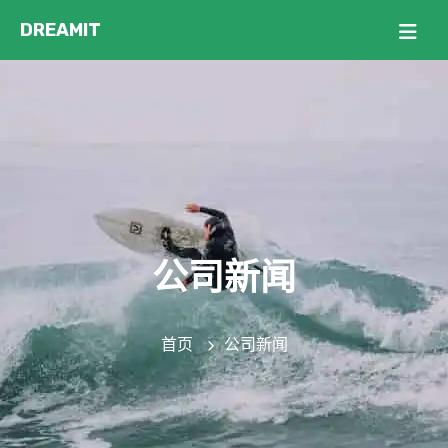
公司新闻
首页
公司新闻