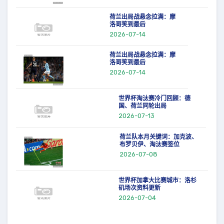
荷兰出局战悬念拉满：摩
洛哥笑到最后
2026-07-14
荷兰出局战悬念拉满：摩
洛哥笑到最后
2026-07-14
世界杯淘汰赛冷门回顾：德
国、荷兰同轮出局
2026-07-13
荷兰队本月关键词：加克波、
布罗贝伊、淘汰赛签位
2026-07-08
世界杯加拿大比赛城市：洛杉
矶场次资料更新
2026-07-04