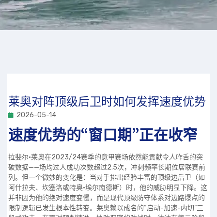
莱奥对阵顶级后卫时如何发挥速度优势
2026-05-14
速度优势的“窗口期”正在收窄
拉斐尔·莱奥在2023/24赛季的意甲赛场依然能贡献令人咋舌的突
破数据——场均过人成功次数超过2.5次，冲刺频率长期位居联赛前
列。但一个微妙的变化是：当对手排出经验丰富的顶级边后卫（如
阿什拉夫、坎塞洛或特奥·埃尔南德斯）时，他的威胁明显下降。这
并非因为他的绝对速度变慢，而是现代顶级防守体系对边路爆点的
限制逻辑已发生根本性转变。莱奥赖以成名的“启动-加速-内切”三